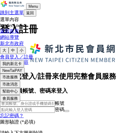
Menu
跳到主選單
返回
選單內容
headerAnchor
登入註冊
返回首頁
網站導覽
新北市政府
大
中
小
會員登入／註冊
跳到主要內容
我的新北卡
NewTaiPAY
請完成登入/註冊來使用完整會員服務
市政服務
市政消息
輸入會員帳號、密碼來登入
幫助中心
會員服務
帳號
密碼
忘記密碼？
圖形驗證
(*必填)
請輸入下方圖形驗證